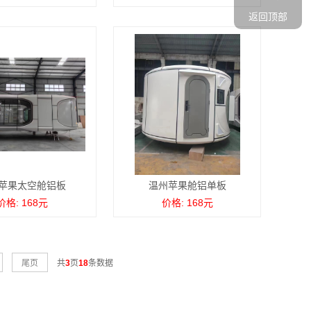
返回顶部
苹果太空舱铝板
温州苹果舱铝单板
价格: 168元
价格: 168元
尾页
共
3
页
18
条数据